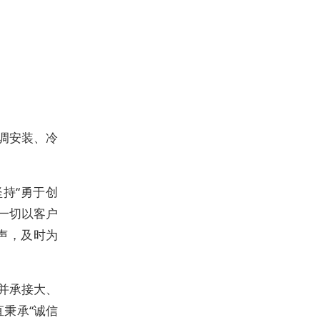
调安装、冷
持“勇于创
；一切以客户
声，及时为
并承接大、
秉承“诚信