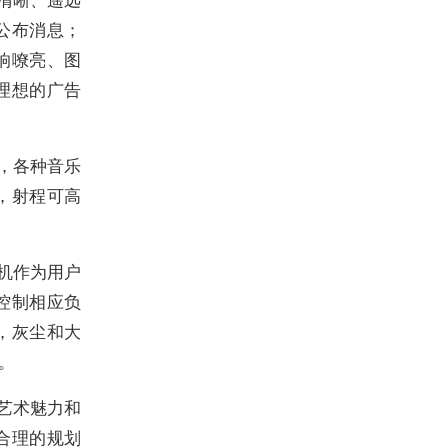
公布消息；
响嘹亮、图
理想的广告
，各种音乐
，射程可高
机作为用户
控制相应负
，灰尘和大
。
艺术魅力和
合理的规划