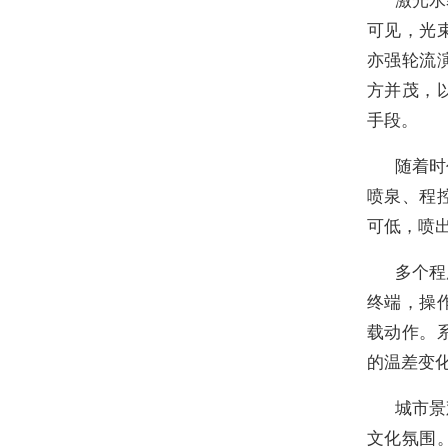
可见，光
亦强轮流
方并茂，
手段。
随着时
喷泉、程
可低，喷
多个程
终端，操
载动作。
的温差变
城市景
文化氛围