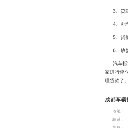
3、贷
4、办
5、贷
6、放
汽车抵
家进行评
理贷款了
成都车辆
地址：
联系：
手机：