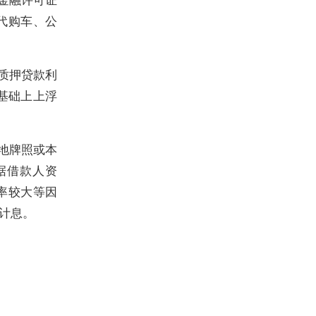
代购车、公
质押贷款利
率基础上上浮
地牌照或本
据借款人资
率较大等因
计息。