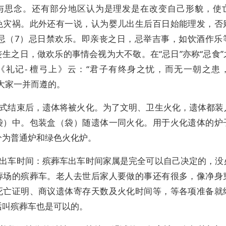
与思念。还有部分地区认为是理发是在改变自己形貌，使
免灾祸。此外还有一说，认为婴儿出生后百日始能理发，否
禁忌（7）忌日禁欢乐。即亲丧之日，忌举吉事，如饮酒作乐
生之日，做欢乐的事情会视为大不敬。在“忌日”亦称“忌食
《礼记- 檀弓上》云：“君子有终身之忧，而无一朝之患
大家一并而遵的。
式结束后，遗体将被火化。为了文明、卫生火化，遗体都装
袋）中。包装盒（袋）随遗体一同火化。用于火化遗体的炉
分为普通炉和绿色火化炉。
出车时间：殡葬车出车时间家属是完全可以自己决定的，没
葬场的殡葬车。老人去世后家人要做的事还有很多，像净身
死亡证明、商议遗体寄存天数及火化时间等，等各项准备就
话叫殡葬车也是可以的。