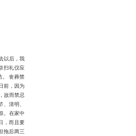
去以后，我
祭扫礼仪应
。 丧葬禁
寅日前，因为
，故而禁忌
节、清明、
必祭。在家中
日，而且要
但拖后两三