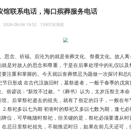
仪馆联系电话，海口殡葬服务电话
议
2026-08-04 19:52 13307次浏览
、思念、祈福。后沦为的就是丧葬文化、祭奠文化。故人离
的就是对故人的思念和尊重，于是在后事处理中的礼仪以及
需要注重和掌握的。今天就以丧葬禁忌为题做一次探讨和总结
祭祀节日形成 在古代汉族旧时，墓祭逝者，一般于春季的戊
赦。俗谚说：“新坟不过赦。”《葬书》认为，太岁压祭主本命
新坟。后辈祭祀逝去的祖先，就有了俗定的日子，一般在年
 2.祭祀多以七为期 初丧时的祭祀又多以七数为期，逢七
的牌位，可早晚随时祭祀，但关键的是，祭祀必须要遵从时
。在忌日里祭祀祖先，不能推迟时日，如果在前几天还可，