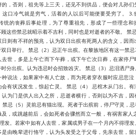
好的，否则，祖先等上三天，还见不到供品，便会对儿孙们
。这口冷气就是穷气，活着的人以后可能便要受穷了。 3.
国传统的丧葬后事处理，为了尊重祖先，形成了一些理念和
不顾这些禁忌就昭示着不吉利，同时也是对逝者的不敬。 禁忌
双日则有不祥的预兆，认为双日出殡有死两人的含义，因而
于双日举行。 禁忌（2）忌正午出殡。在黎族地区有这一禁忌
人去世，多是上午亡而下午葬，或下午亡次日葬，在家停尸
午时分出殡。认为违忌时会招致凶灾。 禁忌（3）忌泪洒尸身
一种说法，如果家中有人亡故，而为死者穿衣服时应忌悲泣
为会有状况发生，惊起亡灵。 禁忌（4） 忌棺木从门出。有
。认为门是供人出入之所，忌逝者横行，否则以为不吉，因
。 禁忌（5）灵前忌有猫出现。死者于出殡前，停尸守灵，忌
触及，或跳越前后，会如死者会骤然而立一般，有祸害家人之
忌理发。若家中如有人去世，家属或男子在一个月内不得理发
多是由晚辈进行恪守，认为头发受之于父母，先亲去世，留