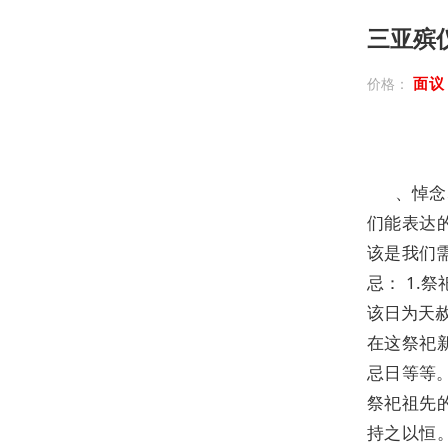
三亚殡
面
价格：
、悼念
们能表达
该是我们
忌： 1.
该日为天
在这祭祀
忌日等等。
祭祀祖先
持之以恒