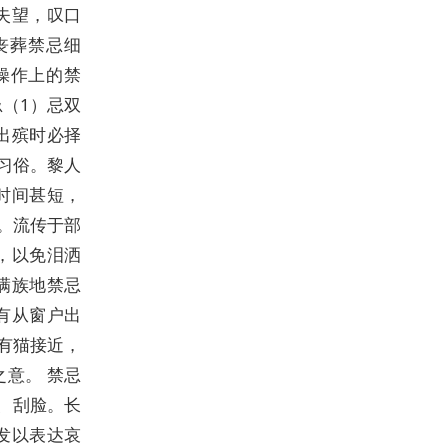
失望，叹口
丧葬禁忌细
操作上的禁
（1）忌双
出殡时必择
习俗。黎人
时间甚短，
。流传于部
，以免泪洒
满族地禁忌
有从窗户出
有猫接近，
意。 禁忌
、刮脸。长
发以表达哀