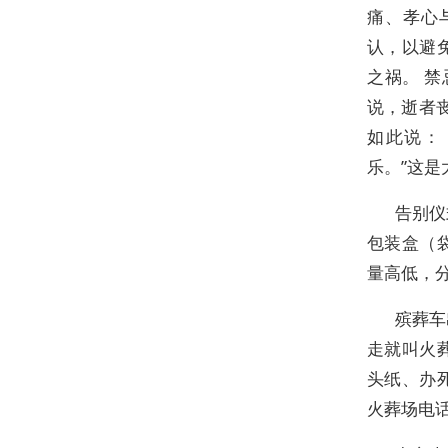
痛、孝心
认，以避
之祸。 
说，逝者丧
如此说：
乐。”这是
告别仪
包装盒（
量高低，
殡葬车
走就叫火
头纸、办
火葬场电