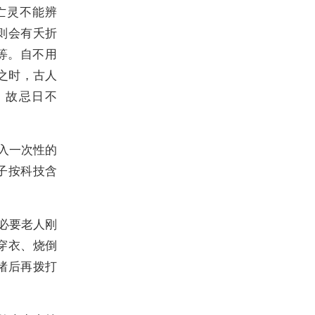
亡灵不能辨
则会有夭折
等。自不用
”之时，古人
，故忌日不
入一次性的
子按科技含
必要老人刚
穿衣、烧倒
绪后再拨打