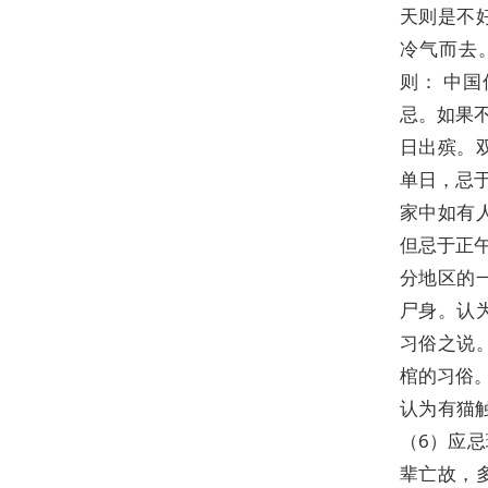
天则是不
冷气而去
则： 中
忌。如果
日出殡。
单日，忌
家中如有
但忌于正
分地区的
尸身。认
习俗之说
棺的习俗
认为有猫
（6）应
辈亡故，