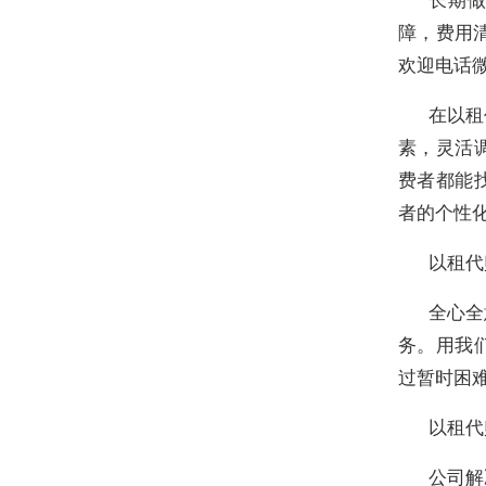
障，费用
欢迎电话
在以租
素，灵活
费者都能
者的个性
以租代
全心全
务。用我
过暂时困
以租代
公司解