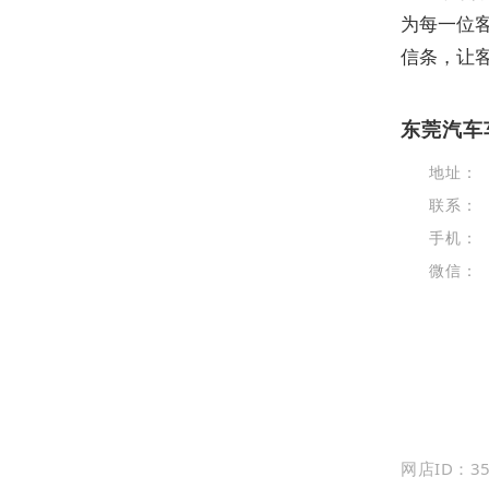
为每一位
信条，让
东莞汽车
地址：
联系：
手机：
微信：
网店ID：35