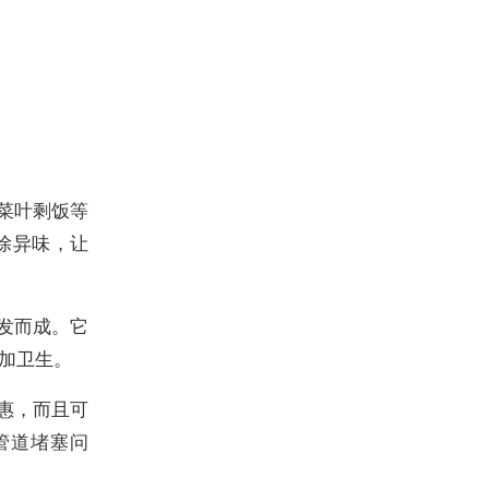
菜叶剩饭等
除异味，让
发而成。它
加卫生。
惠，而且可
管道堵塞问