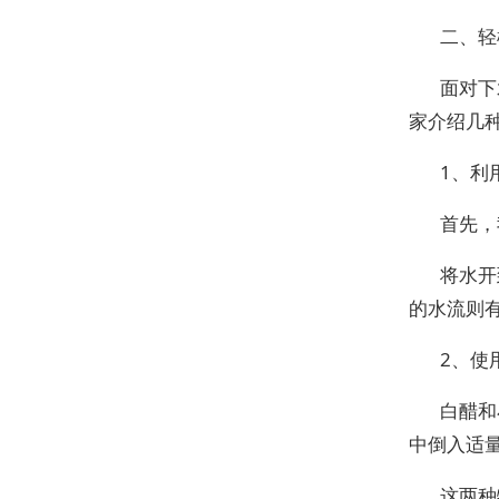
二、轻
面对下
家介绍几
1、利
首先，
将水开
的水流则
2、使
白醋和
中倒入适
这两种