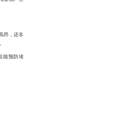
高昂，还非
。
仅能预防堵