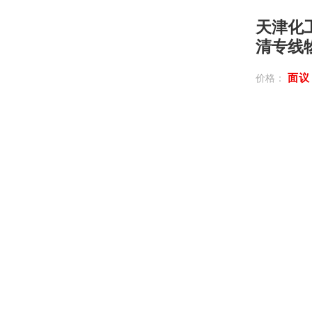
天津化
清专线
面
价格：