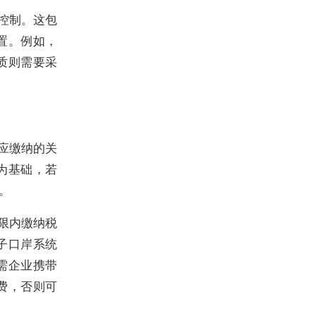
控制。这包
置。例如，
质则需要采
应缴纳的关
为基础，若
。
限内缴纳税
子口岸系统
需企业携带
费，否则可