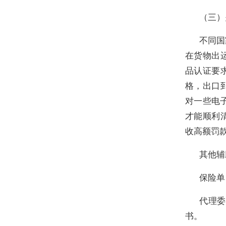
（三）
不同国
在货物出
品认证要
格，出口
对一些电子
才能顺利
收高额罚
其他辅
保险单
代理委
书。