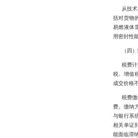
从技术
括对货物
易燃液体
用密封性
（四）
税费计
税、增值
成交价格
税费缴
费。缴纳
与银行系
相关单证
能面临滞