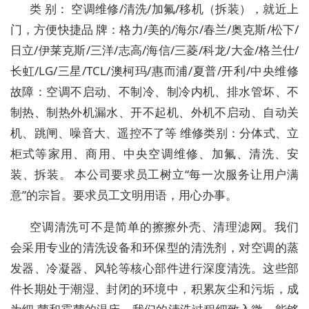
类 别： 空调维修/清洗/加氟/移机（拆装），就近上
门，方便快捷品 牌：格力/美的/海尔/春兰/奥克斯/松下/
日立/伊莱克斯/三洋/志高/海信/三菱/科龙/大金/格兰仕/
长虹/LG/三星/TCL/澳柯玛/惠而浦/夏普/开利/中央维修
故障：空调不启动、不制冷、制冷内机、排水管坏、不
制热、制热外机漏水、开不起机、外机不启动、自动关
机、跳闸、噪音大、遥控不了等 维修类别：分体式、立
柜式等家用、商用、中央空调维修、加氟、清洗、安
装、拆装。 本公司要求员工树立“每一次服务让用户满
意”的宗旨。要求员工文明用语，用心办事。
空调清洗可不是简单的擦擦外壳、清理滤网。我们
会采用专业的清洗设备和环保型的清洗剂，对空调的蒸
发器、冷凝器、风轮等核心部件进行深度清洗。这些部
件长期处于潮湿、封闭的环境中，积累灰尘和污垢，成