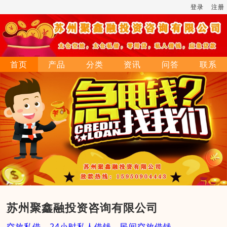
登录
注册
首页
产品
分类
资讯
问答
联系
苏州聚鑫融投资咨询有限公司
空放私借，24小时私人借钱，民间空放借钱