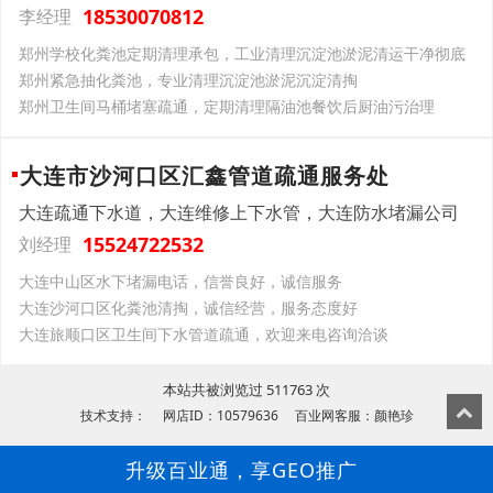
18530070812
李经理
郑州学校化粪池定期清理承包，工业清理沉淀池淤泥清运干净彻底
郑州紧急抽化粪池，专业清理沉淀池淤泥沉淀清掏
郑州卫生间马桶堵塞疏通，定期清理隔油池餐饮后厨油污治理
大连市沙河口区汇鑫管道疏通服务处
大连疏通下水道，大连维修上下水管，大连防水堵漏公司
15524722532
刘经理
大连中山区水下堵漏电话，信誉良好，诚信服务
大连沙河口区化粪池清掏，诚信经营，服务态度好
大连旅顺口区卫生间下水管道疏通，欢迎来电咨询洽谈
本站共被浏览过 511763 次
技术支持： 网店ID：10579636 百业网客服：颜艳珍
升级百业通，享GEO推广