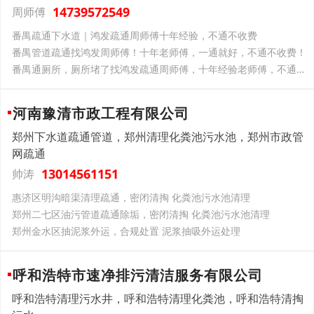
14739572549
周师傅
番禺疏通下水道｜鸿发疏通周师傅十年经验，不通不收费
番禺管道疏通找鸿发周师傅！十年老师傅，一通就好，不通不收费！
番禺通厕所，厕所堵了找鸿发疏通周师傅，十年经验老师傅，不通不收费
河南豫清市政工程有限公司
郑州下水道疏通管道，郑州清理化粪池污水池，郑州市政管
网疏通
13014561151
帅涛
惠济区明沟暗渠清理疏通，密闭清掏 化粪池污水池清理
郑州二七区油污管道疏通除垢，密闭清掏 化粪池污水池清理
郑州金水区抽泥浆外运，合规处置 泥浆抽吸外运处理
呼和浩特市速净排污清洁服务有限公司
呼和浩特清理污水井，呼和浩特清理化粪池，呼和浩特清掏