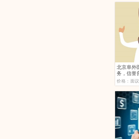
北京阜外
务，信誉
价格：面