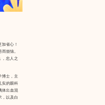
更加省心！
号而烦恼。
 ，忠人之
学博士，主
扎实的眼科
璃体出血混
术，以及白