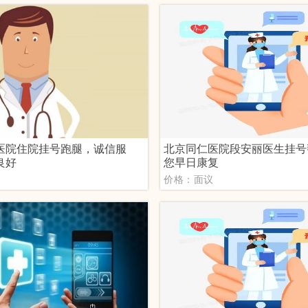
医院住院挂号跑腿，诚信服
北京同仁医院段安丽医生挂号
良好
您早日康复
议
价格：面议