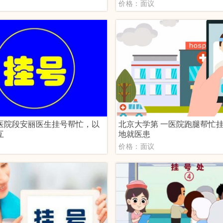
议
价格：面议
医院段安丽医生挂号帮忙，以
北京大学第 一医院跑腿帮忙
互
地就医患
议
价格：面议