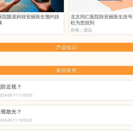
医院眼底科段安丽医生预约挂
北京同仁医院段安丽医生挂号
换
松为您挂到
议
价格：面议
产品知识
有问有答
预防近视？
24-06-11 11:09:05
近视散光？
24-06-11 10:59:25