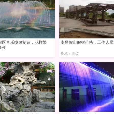
谱区音乐喷泉制造，花样繁
南昌假山假树价格，工作人员
多变
议
价格：面议