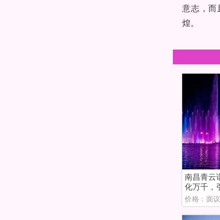
意志，而
煌。
南昌青云
化万千，
价格：面