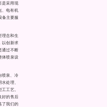
而是采用现
光、电有机
设备主要服
型理念和生
，以创新求
还通过不断
整体喷泉设
内喷泉、冷
用水处理、
型工工艺。
良好的售后
练了我们的