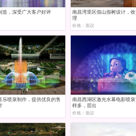
制造，深受广大客户好评
南昌湾里区假山假树设计，收
理
议
价格：面议
音乐喷泉制作，提供优良的售
南昌西湖区激光水幕电影喷泉
计
样多，层出
议
价格：面议