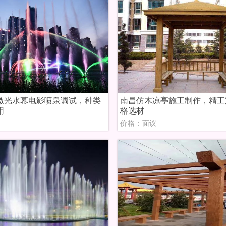
激光水幕电影喷泉调试，种类
南昌仿木凉亭施工制作，精工
用
格选材
议
价格：面议