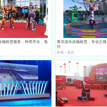
设施租赁服务，种类齐全，免
青岛游乐设施租赁，专业正规
任
议
价格：面议