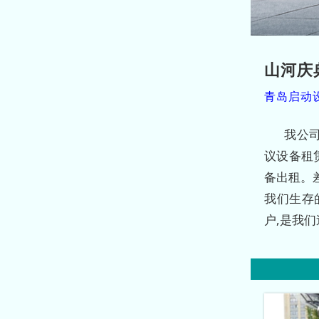
山河庆
青岛启动
我公
议设备租
备出租。
我们生存
户,是我