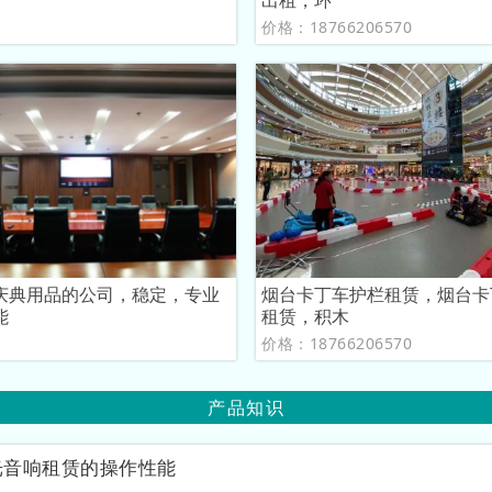
出租，环
议
价格：18766206570
庆典用品的公司，稳定，专业
烟台卡丁车护栏租赁，烟台卡
能
租赁，积木
议
价格：18766206570
产品知识
光音响租赁的操作性能